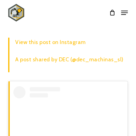
Skip
Menu
to
main
content
View this post on Instagram
A post shared by DEC (@dec_machinas_sl)