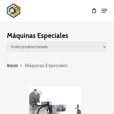
Skip
Menu
to
main
content
Máquinas Especiales
Inicio
Máquinas Especiales