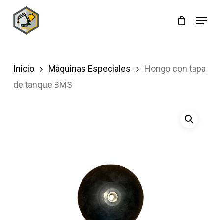
Skip
Menu
to
main
content
Inicio
Máquinas Especiales
Hongo con tapa
de tanque BMS