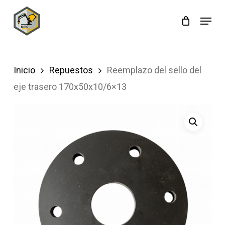
Skip
Menu
to
main
content
Inicio
Repuestos
Reemplazo del sello del
eje trasero 170x50x10/6×13