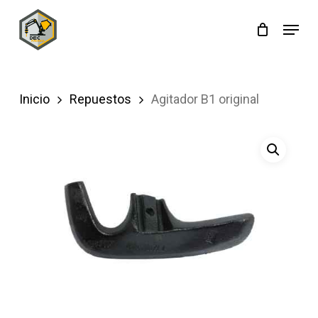
Skip
Menu
to
main
content
Inicio
Repuestos
Agitador B1 original