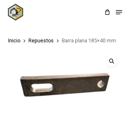
Skip
Menu
to
main
content
Inicio
Repuestos
Barra plana 185×40 mm