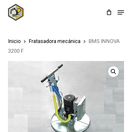
Skip
Menu
to
main
content
Inicio
Fratasadora mecánica
BMS INNOVA
3200 F