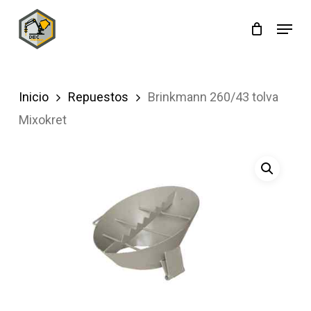
Skip
Menu
to
main
content
Inicio
Repuestos
Brinkmann 260/43 tolva
Mixokret