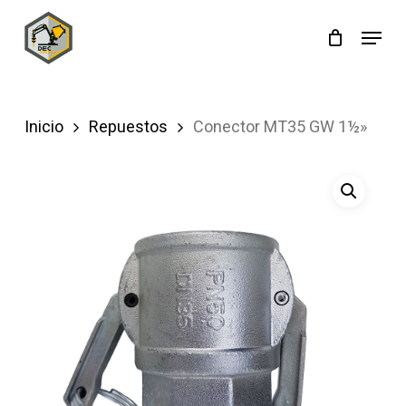
Skip
Menu
to
main
content
Inicio
Repuestos
Conector MT35 GW 1½»