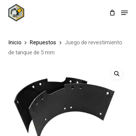
Skip
Menu
to
main
content
Inicio
Repuestos
Juego de revestimiento
de tanque de 5 mm