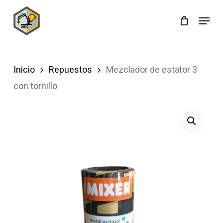
Skip
Menu
to
main
content
Inicio
Repuestos
Mezclador de estator 3
con tornillo