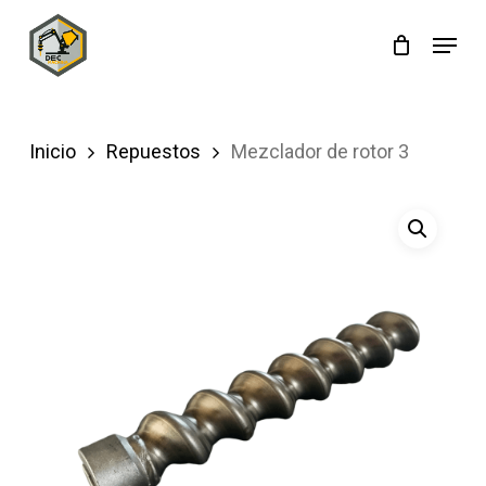
Skip
Menu
to
main
content
Inicio
Repuestos
Mezclador de rotor 3