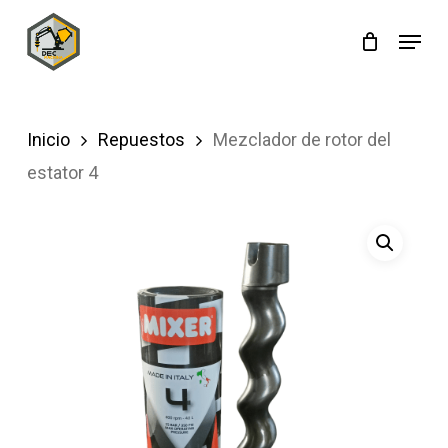
Skip
Menu
to
main
content
Inicio
Repuestos
Mezclador de rotor del
estator 4