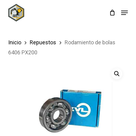
Skip
Menu
to
main
content
Inicio
Repuestos
Rodamiento de bolas
6406 PX200