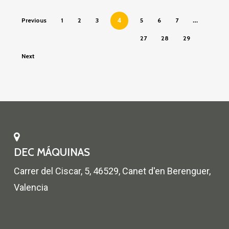
4
…
Previous
1
2
3
5
6
7
27
28
29
Next
DEC MÁQUINAS
Carrer del Ciscar, 5, 46529, Canet d'en Berenguer,
Valencia