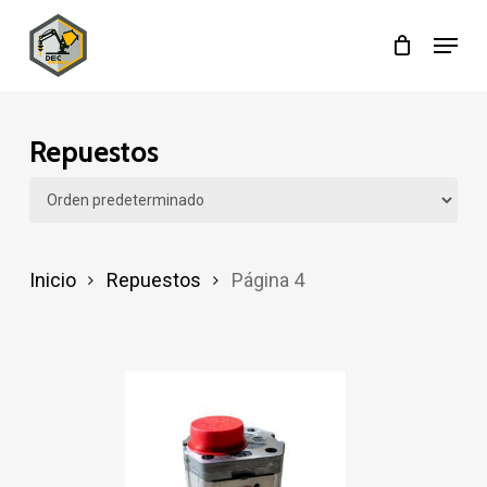
Skip
Menu
to
main
content
Repuestos
Inicio
Repuestos
Página 4