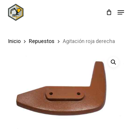
Skip
Menu
to
main
content
Inicio
Repuestos
Agitación roja derecha