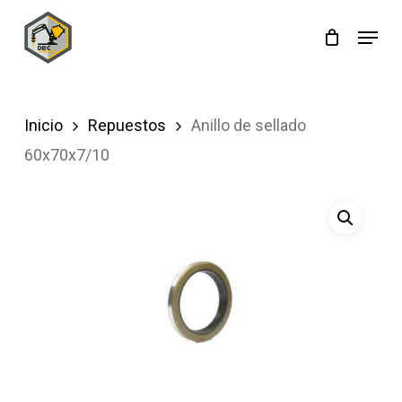
Skip
Menu
to
main
content
Inicio
Repuestos
Anillo de sellado
60x70x7/10