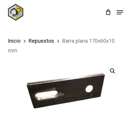
Skip
Menu
to
main
content
Inicio
Repuestos
Barra plana 170x60x10
mm