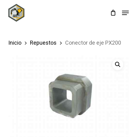
Skip
Menu
to
main
content
Inicio
Repuestos
Conector de eje PX200