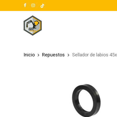
Skip
facebook
instagram
tiktok
to
main
content
Inicio
Repuestos
Sellador de labios 4