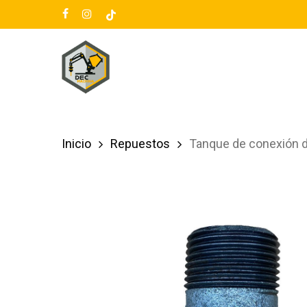
Skip
facebook
instagram
tiktok
to
main
content
Inicio
Repuestos
Tanque de conexión de