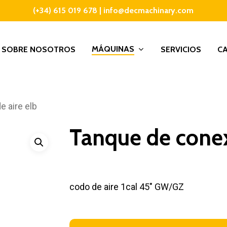
(+34) 615 019 678
|
info@decmachinary.com
MÁQUINAS
SOBRE NOSOTROS
SERVICIOS
C
 aire elb
Tanque de conex
codo de aire 1cal 45″ GW/GZ